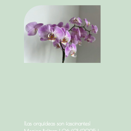
¡Las orquídeas son fascinantes!