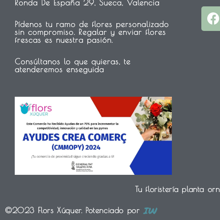
Ronda De España 29, Sueca, Valencia
a
Pídenos tu ramo de flores personalizado
sin compromiso. Regalar y enviar flores
c
frescas es nuestra pasión.
Consúltanos lo que quieras, te
atenderemos enseguida
k
Tu floristería planta o
©2023 Flors Xúquer. Potenciado por