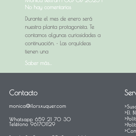
Monica Beltran
06/01/2025
No hay comentarios
Durante el mes de enero será
nuestra planta protagonista. Te
contamos algunas curiosidades a
continuación. • Las orquídeas
tienen una
Saber más...
Contacto
Serv
monica@florsxuquer.com
>Sus
>El 
>Pol
Whatsapp 659 21 70 30
Teléfono 961701129
>Pol
>Con