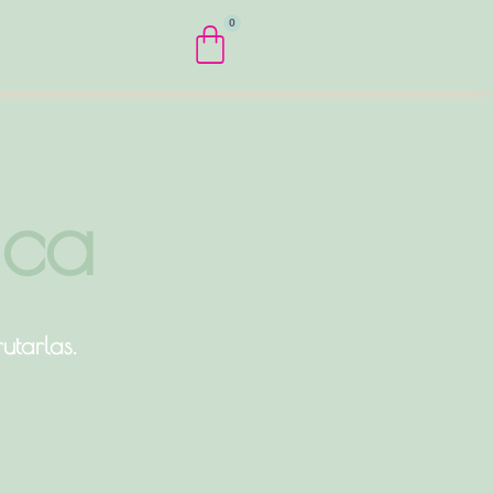
Cart
ica
utarlas.