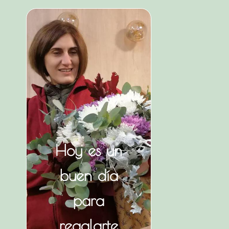
Hoy es un
buen día
para
regalarte