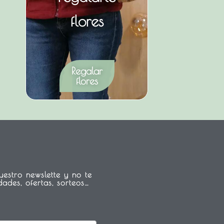
flores
Regalar
flores
estro newslette y no te
ades, ofertas, sorteos…