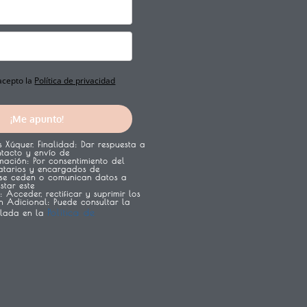
 acepto la
Política de privacidad
¡Me apunto!
s Xúquer.
Finalidad:
Dar respuesta a
ntacto y envío de
imación:
Por consentimiento del
natarios y encargados de
e ceden o comunican datos a
star este
:
Acceder, rectificar y suprimir los
n Adicional:
Puede consultar la
Política de
llada en la