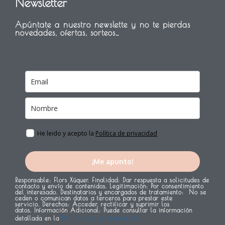
Newsletter
e
t
t
b
e
a
Apúntate a nuestro newslette y no te pierdas
o
r
g
novedades, ofertas, sorteos…
o
e
r
k
s
a
t
m
He leido y acepto la
Política de privacidad
¡Me apunto!
Responsable:
Flors Xúquer.
Finalidad:
Dar respuesta a solicitudes de
contacto y envío de contenidos.
Legitimación:
Por consentimiento
del interesado.
Destinatarios y encargados de tratamiento:
No se
ceden o comunican datos a terceros para prestar este
servicio.
Derechos:
Acceder, rectificar y suprimir los
datos.
Información Adicional:
Puede consultar la información
Política de privacidad
detallada en la