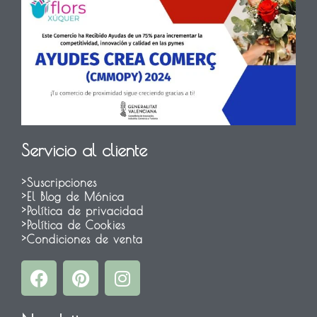
Servicio al cliente
>Suscripciones
>El Blog de Mónica
>Política de privacidad
>Política de Cookies
>Condiciones de venta
F
P
I
a
i
n
c
n
s