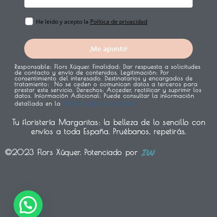
He leido y acepto la
Política de privacidad
¡Me apunto!
Responsable:
Flors Xúquer.
Finalidad:
Dar respuesta a solicitudes
de contacto y envío de contenidos.
Legitimación:
Por
consentimiento del interesado.
Destinatarios y encargados de
tratamiento:
No se ceden o comunican datos a terceros para
prestar este servicio.
Derechos:
Acceder, rectificar y suprimir los
datos.
Información Adicional:
Puede consultar la información
Política de privacidad
detallada en la
Tu floristería Margaritas: la belleza de lo sencillo con
envíos a toda España. Pruébanos, repetirás.
©2023 Flors Xúquer. Potenciado por
1