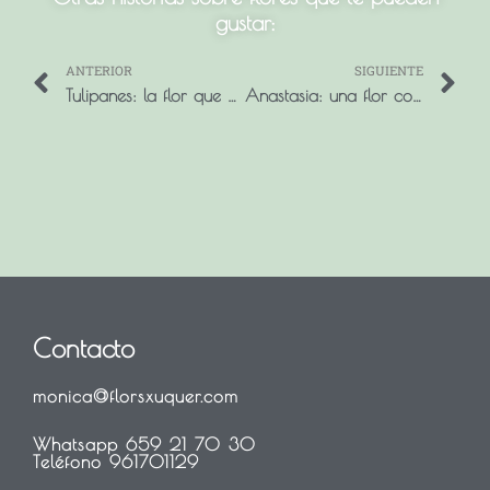
gustar:
ANTERIOR
SIGUIENTE
Prev
N
Tulipanes: la flor que anuncia que la primavera se acerca
Anastasia: una flor con carácter propio
Contacto
monica@florsxuquer.com
Whatsapp 659 21 70 30
Teléfono 961701129