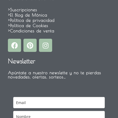
>Suscripciones
>El Blog de Mónica
>Política de privacidad
>Política de Cookies
>Condiciones de venta
F
P
I
a
i
n
c
n
s
Newsletter
e
t
t
b
e
a
Apúntate a nuestro newslette y no te pierdas
o
r
g
novedades, ofertas, sorteos…
o
e
r
k
s
a
t
m