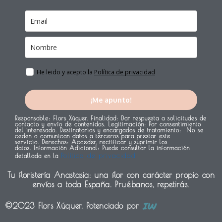
t
m
He leido y acepto la
Política de privacidad
¡Me apunto!
Responsable:
Flors Xúquer.
Finalidad:
Dar respuesta a solicitudes de
contacto y envío de contenidos.
Legitimación:
Por consentimiento
del interesado.
Destinatarios y encargados de tratamiento:
No se
ceden o comunican datos a terceros para prestar este
servicio.
Derechos:
Acceder, rectificar y suprimir los
datos.
Información Adicional:
Puede consultar la información
Política de privacidad
detallada en la
Tu floristería Anastasia: una flor con carácter propio con
envíos a toda España. Pruébanos, repetirás.
©2023 Flors Xúquer. Potenciado por