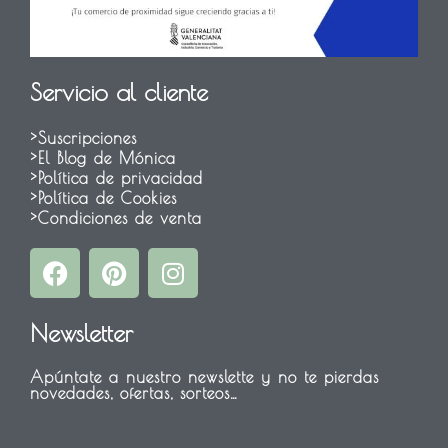
Servicio al cliente
>Suscripciones
>El Blog de Mónica
>Política de privacidad
>Política de Cookies
>Condiciones de venta
F
P
I
a
i
n
c
n
s
Newsletter
e
t
t
b
e
a
Apúntate a nuestro newslette y no te pierdas
o
r
g
novedades, ofertas, sorteos…
o
e
r
k
s
a