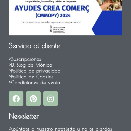
Servicio al cliente
>Suscripciones
>El Blog de Mónica
>Política de privacidad
>Política de Cookies
>Condiciones de venta
F
P
I
a
i
n
c
n
s
Newsletter
e
t
t
b
e
a
Apúntate a nuestro newslette y no te pierdas