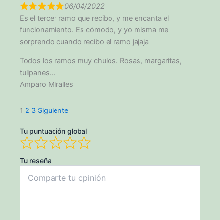
06/04/2022
Es el tercer ramo que recibo, y me encanta el
funcionamiento. Es cómodo, y yo misma me
sorprendo cuando recibo el ramo jajaja
Todos los ramos muy chulos. Rosas, margaritas,
tulipanes…
Amparo Miralles
Navegación
Página
Página
Página
1
2
3
Siguiente
de
Tu puntuación global
las
reseñas
del
Tu reseña
sitio