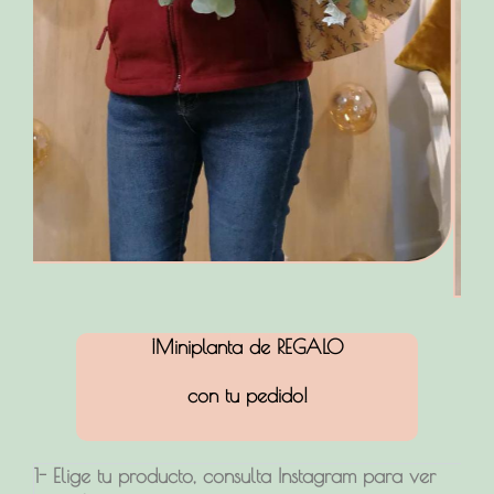
¡Miniplanta de REGALO
con tu pedido!
¡¡Envía
1- Elige tu producto, consulta Instagram para ver