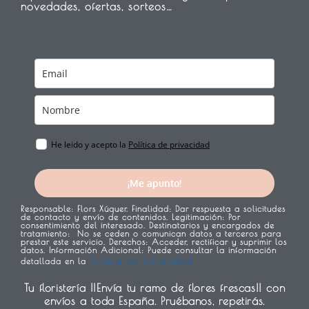
o
r
g
novedades, ofertas, sorteos…
o
e
r
k
s
a
t
m
He leido y acepto la
Política de privacidad
¡Me apunto!
Responsable:
Flors Xúquer.
Finalidad:
Dar respuesta a solicitudes
de contacto y envío de contenidos.
Legitimación:
Por
consentimiento del interesado.
Destinatarios y encargados de
tratamiento:
No se ceden o comunican datos a terceros para
prestar este servicio.
Derechos:
Acceder, rectificar y suprimir los
datos.
Información Adicional:
Puede consultar la información
Política de privacidad
detallada en la
Tu floristería ¡¡Envía tu ramo de flores frescas!! con
envíos a toda España. Pruébanos, repetirás.