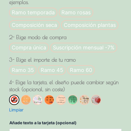
tu
ejemplos.
ramo
de
Ramo temporada
Ramo rosas
flores
frescas!!
Composición seca
Composición plantas
cantidad
2- Elige modo de compra
Compra única
Suscripción mensual -7%
3- Elige el importe de tu ramo
Ramo 35
Ramo 45
Ramo 60
4- Elige la tarjeta, el diseño puede cambiar según
stock (opcional, sin coste)
Sin tarjeta
Amigos
Cumple
Flor
Gracias
Historias
Papis
Te quiero
Limpiar
Añade texto a la tarjeta (opcional)