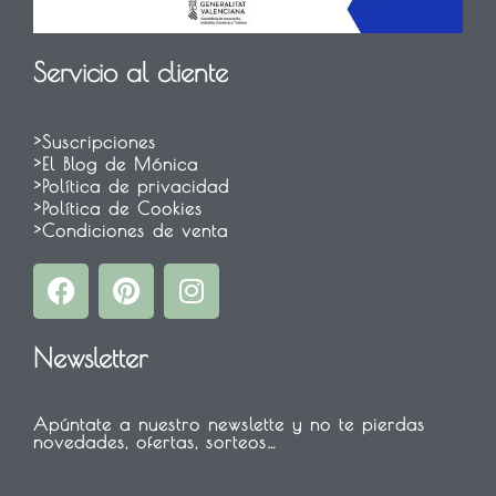
Servicio al cliente
>Suscripciones
>El Blog de Mónica
>Política de privacidad
>Política de Cookies
>Condiciones de venta
F
P
I
a
i
n
c
n
s
Newsletter
e
t
t
b
e
a
o
r
g
Apúntate a nuestro newslette y no te pierdas
o
e
r
novedades, ofertas, sorteos…
k
s
a