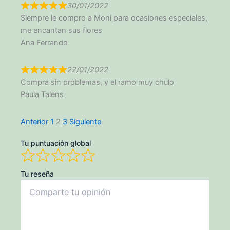
30/01/2022
Siempre le compro a Moni para ocasiones especiales,
me encantan sus flores
Ana Ferrando
22/01/2022
Compra sin problemas, y el ramo muy chulo
Paula Talens
Navegación
Página
Página
Página
Anterior
1
2
3
Siguiente
de
Tu puntuación global
las
reseñas
del
Tu reseña
sitio