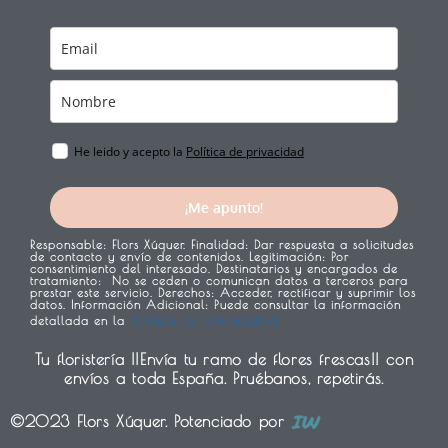
t
m
He leido y acepto la
Política de privacidad
¡Me apunto!
Responsable:
Flors Xúquer.
Finalidad:
Dar respuesta a solicitudes
de contacto y envío de contenidos.
Legitimación:
Por
consentimiento del interesado.
Destinatarios y encargados de
tratamiento:
No se ceden o comunican datos a terceros para
prestar este servicio.
Derechos:
Acceder, rectificar y suprimir los
datos.
Información Adicional:
Puede consultar la información
Política de privacidad
detallada en la
Tu floristería ¡¡Envía tu ramo de flores frescas!! con
envíos a toda España. Pruébanos, repetirás.
©2023 Flors Xúquer. Potenciado por