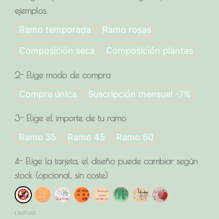
tu
ejemplos.
ramo
de
Ramo temporada
Ramo rosas
flores
frescas!!
cantidad
Composición seca
Composición plantas
2- Elige modo de compra
Compra única
Suscripción mensual -7%
3- Elige el importe de tu ramo
Ramo 35
Ramo 45
Ramo 60
4- Elige la tarjeta, el diseño puede cambiar según
stock (opcional, sin coste)
Sin tarjeta
Amigos
Cumple
Flor
Gracias
Historias
Papis
Te quiero
LIMPIAR