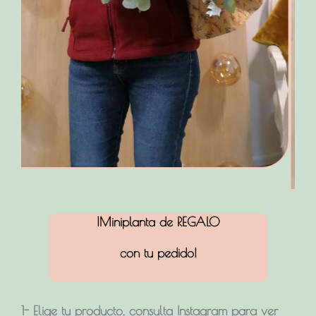
¡Miniplanta de REGALO
con tu pedido!
¡¡Envía
1- Elige tu producto, consulta Instagram para ver