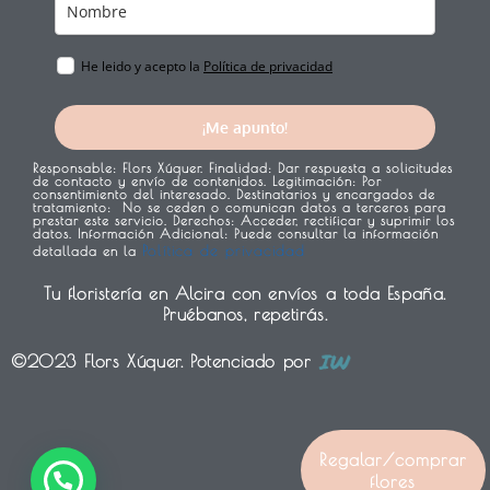
He leido y acepto la
Política de privacidad
¡Me apunto!
Responsable:
Flors Xúquer.
Finalidad:
Dar respuesta a solicitudes
de contacto y envío de contenidos.
Legitimación:
Por
consentimiento del interesado.
Destinatarios y encargados de
tratamiento:
No se ceden o comunican datos a terceros para
prestar este servicio.
Derechos:
Acceder, rectificar y suprimir los
datos.
Información Adicional:
Puede consultar la información
Política de privacidad
detallada en la
Tu floristería en Alcira con envíos a toda España.
Pruébanos, repetirás.
©2023 Flors Xúquer. Potenciado por
1
Regalar/comprar
flores