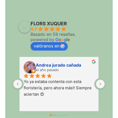
FLORS XUQUER
4.7
Basado en 59 reseñas.
powered by
G
o
o
g
l
e
valóranos en
Andrea jurado cañada
Juan Ant
el año pasado
el año pas
Yo ya estaba contenta con esta 
floristería, pero ahora más!! Siempre 
aciertan 😍