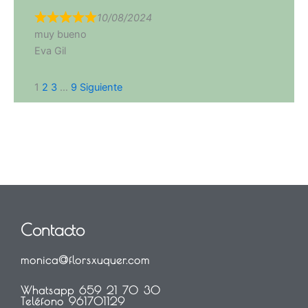
10/08/2024
muy bueno
Eva Gil
Navegación
Página
Página
Página
Página
1
2
3
…
9
Siguiente
de
las
reseñas
del
sitio
Contacto
monica@florsxuquer.com
Whatsapp 659 21 70 30
Teléfono 961701129