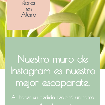
flores
en
Alcira
Nuestro muro de
Instagram
es nuestro
mejor escaparate.
Al hacer su pedido recibirá un ramo