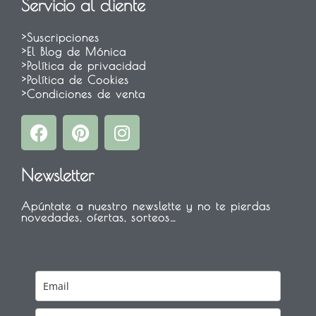
Servicio al cliente
>Suscripciones
>El Blog de Mónica
>Política de privacidad
>Política de Cookies
>Condiciones de venta
F
P
I
a
i
n
c
n
s
Newsletter
e
t
t
b
e
a
Apúntate a nuestro newslette y no te pierdas
o
r
g
novedades, ofertas, sorteos…
o
e
r
k
s
a
t
m