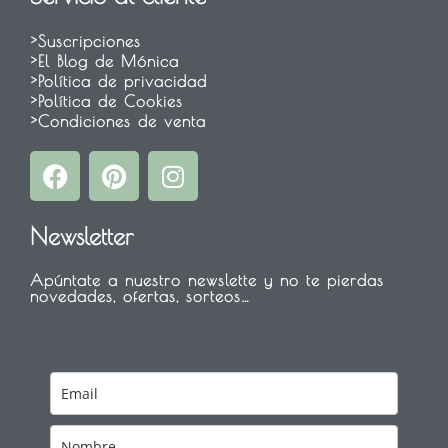
>Suscripciones
>El Blog de Mónica
>Política de privacidad
>Política de Cookies
>Condiciones de venta
F
P
I
a
i
n
c
n
s
Newsletter
e
t
t
b
e
a
Apúntate a nuestro newslette y no te pierdas
o
r
g
novedades, ofertas, sorteos…
o
e
r
k
s
a
t
m