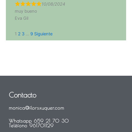
10/08/2024
muy bueno
Eva Gil
Navegación
Página
Página
Página
Página
1
2
3
…
9
Siguiente
de
las
reseñas
del
sitio
Contacto
monica@florsxuquer.com
Whatsapp 659 21 70 30
Teléfono 961701129