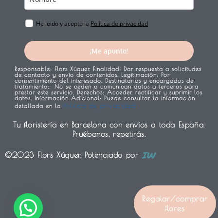
He leido y acepto la
Política de privacidad
¡Me apunto!
Responsable:
Flors Xúquer.
Finalidad:
Dar respuesta a solicitudes
de contacto y envío de contenidos.
Legitimación:
Por
consentimiento del interesado.
Destinatarios y encargados de
tratamiento:
No se ceden o comunican datos a terceros para
prestar este servicio.
Derechos:
Acceder, rectificar y suprimir los
datos.
Información Adicional:
Puede consultar la información
Política de privacidad
detallada en la
Tu floristería en Barcelona con envíos a toda España.
Pruébanos, repetirás.
©2023 Flors Xúquer. Potenciado por
1
Regalar/comprar
flores