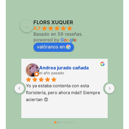
FLORS XUQUER
4.7
Basado en 59 reseñas.
powered by
G
o
o
g
l
e
valóranos en
Andrea jurado cañada
Jua
el año pasado
el a
Yo ya estaba contenta con esta 
floristería, pero ahora más!! Siempre 
aciertan 😍