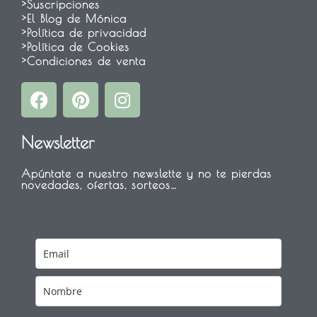
>Suscripciones
>El Blog de Mónica
>Política de privacidad
>Política de Cookies
>Condiciones de venta
F
P
I
a
i
n
c
n
s
Newsletter
e
t
t
b
e
a
Apúntate a nuestro newslette y no te pierdas
o
r
g
novedades, ofertas, sorteos…
o
e
r
k
s
a
t
m