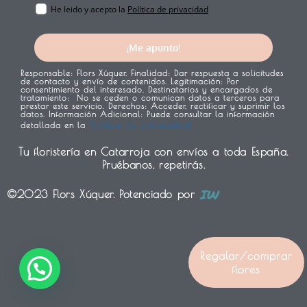
He leido y acepto la
Política de privacidad
¡Me apunto!
Responsable:
Flors Xúquer.
Finalidad:
Dar respuesta a solicitudes
de contacto y envío de contenidos.
Legitimación:
Por
consentimiento del interesado.
Destinatarios y encargados de
tratamiento:
No se ceden o comunican datos a terceros para
prestar este servicio.
Derechos:
Acceder, rectificar y suprimir los
datos.
Información Adicional:
Puede consultar la información
Política de privacidad
detallada en la
Tu floristería en Catarroja con envíos a toda España.
Pruébanos, repetirás.
©2023 Flors Xúquer. Potenciado por
1
Regalar/comprar
flores