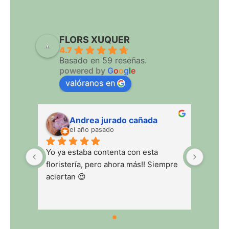
FLORS XUQUER
4.7
Basado en 59 reseñas.
powered by
G
o
o
g
l
e
valóranos en
Andrea jurado cañada
Juan Ant
el año pasado
el año pas
Yo ya estaba contenta con esta 
floristería, pero ahora más!! Siempre 
aciertan 😍