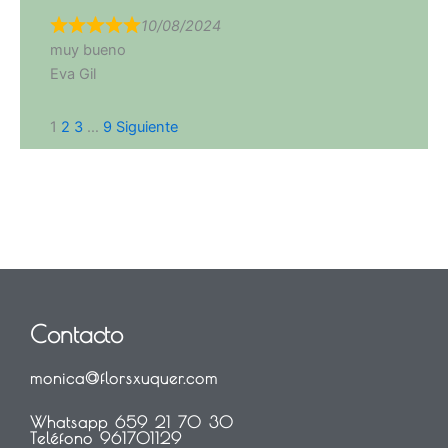
10/08/2024
muy bueno
Eva Gil
Navegación
Página
Página
Página
Página
1
2
3
…
9
Siguiente
de
las
reseñas
del
sitio
Contacto
monica@florsxuquer.com
Whatsapp 659 21 70 30
Teléfono 961701129