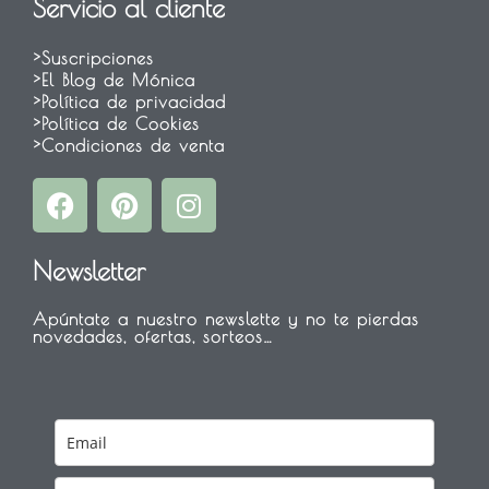
Servicio al cliente
>Suscripciones
>El Blog de Mónica
>Política de privacidad
>Política de Cookies
>Condiciones de venta
F
P
I
a
i
n
c
n
s
Newsletter
e
t
t
b
e
a
Apúntate a nuestro newslette y no te pierdas
o
r
g
novedades, ofertas, sorteos…
o
e
r
k
s
a
t
m