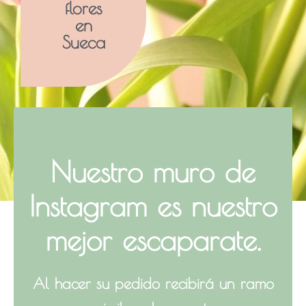
flores
en
Sueca
Nuestro muro de
Instagram
es nuestro
mejor escaparate.
Al hacer su pedido recibirá un ramo