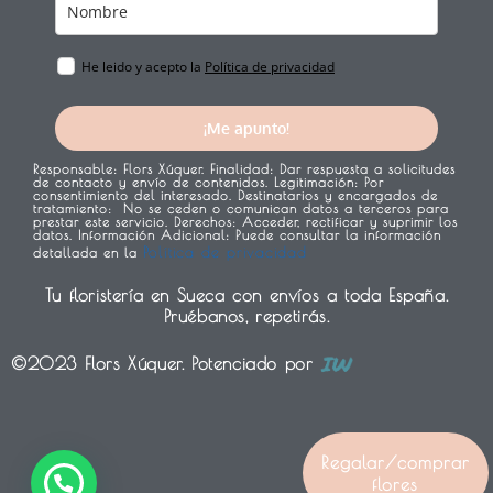
He leido y acepto la
Política de privacidad
¡Me apunto!
Responsable:
Flors Xúquer.
Finalidad:
Dar respuesta a solicitudes
de contacto y envío de contenidos.
Legitimación:
Por
consentimiento del interesado.
Destinatarios y encargados de
tratamiento:
No se ceden o comunican datos a terceros para
prestar este servicio.
Derechos:
Acceder, rectificar y suprimir los
datos.
Información Adicional:
Puede consultar la información
Política de privacidad
detallada en la
Tu floristería en Sueca con envíos a toda España.
Pruébanos, repetirás.
©2023 Flors Xúquer. Potenciado por
1
Regalar/comprar
flores