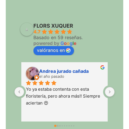
FLORS XUQUER
4.7
Basado en 59 reseñas.
powered by
G
o
o
g
l
e
valóranos en
Andrea jurado cañada
Jua
el año pasado
el a
Yo ya estaba contenta con esta 
floristería, pero ahora más!! Siempre 
aciertan 😍