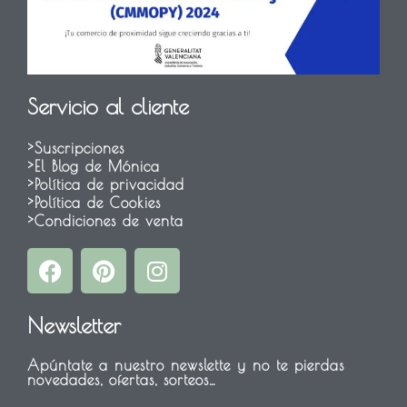
Servicio al cliente
>Suscripciones
>El Blog de Mónica
>Política de privacidad
>Política de Cookies
>Condiciones de venta
F
P
I
a
i
n
c
n
s
Newsletter
e
t
t
b
e
a
Apúntate a nuestro newslette y no te pierdas
o
r
g
novedades, ofertas, sorteos…
o
e
r