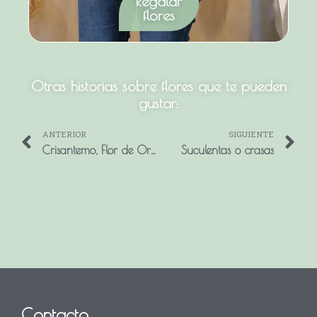
Regalar
flores
Otras historias sobre flores que te pueden
gustar:
ANTERIOR
SIGUIENTE
Prev
N
Crisantemo, Flor de Oro.
Suculentas o crasas
Contacto