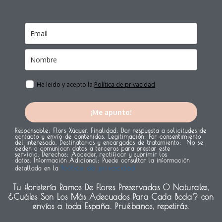
k
s
a
t
m
He leido y acepto la
Política de privacidad
¡Me apunto!
Responsable:
Flors Xúquer.
Finalidad:
Dar respuesta a solicitudes de
contacto y envío de contenidos.
Legitimación:
Por consentimiento
del interesado.
Destinatarios y encargados de tratamiento:
No se
ceden o comunican datos a terceros para prestar este
servicio.
Derechos:
Acceder, rectificar y suprimir los
datos.
Información Adicional:
Puede consultar la información
Política de privacidad
detallada en la
Tu floristería Ramos De Flores Preservadas O Naturales,
¿Cuáles Son Los Más Adecuados Para Cada Boda? con
envíos a toda España. Pruébanos, repetirás.