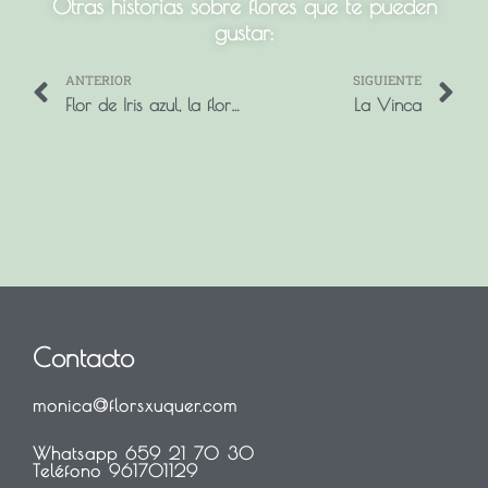
Otras historias sobre flores que te pueden
gustar:
ANTERIOR
SIGUIENTE
Prev
N
Flor de Iris azul, la flor de las buenas noticas.
La Vinca
Contacto
monica@florsxuquer.com
Whatsapp 659 21 70 30
Teléfono 961701129