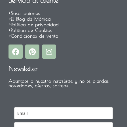
Servicio al cliente
>Suscripciones
>El Blog de Mónica
>Política de privacidad
>Política de Cookies
>Condiciones de venta
F
P
I
a
i
n
c
n
s
Newsletter
e
t
t
b
e
a
Apúntate a nuestro newslette y no te pierdas
o
r
g
novedades, ofertas, sorteos…
o
e
r
k
s
a
t
m