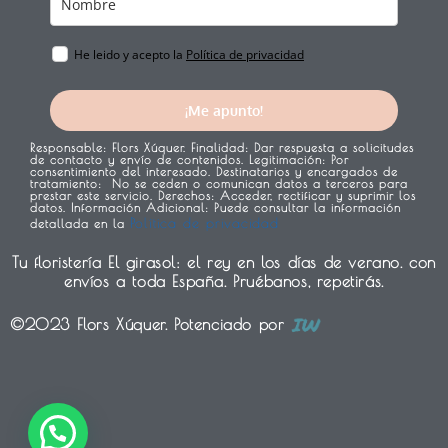
He leido y acepto la
Política de privacidad
¡Me apunto!
Responsable:
Flors Xúquer.
Finalidad:
Dar respuesta a solicitudes
de contacto y envío de contenidos.
Legitimación:
Por
consentimiento del interesado.
Destinatarios y encargados de
tratamiento:
No se ceden o comunican datos a terceros para
prestar este servicio.
Derechos:
Acceder, rectificar y suprimir los
datos.
Información Adicional:
Puede consultar la información
Política de privacidad
detallada en la
Tu floristería El girasol: el rey en los días de verano. con
envíos a toda España. Pruébanos, repetirás.
©2023 Flors Xúquer. Potenciado por
1